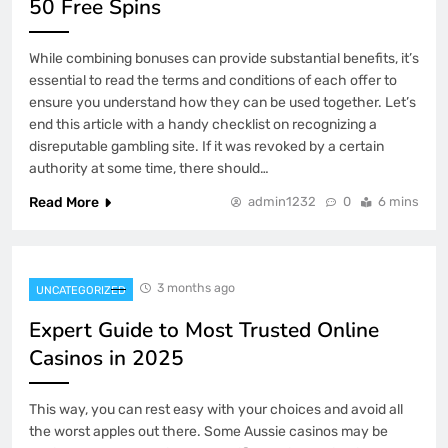
50 Free Spins
While combining bonuses can provide substantial benefits, it’s
essential to read the terms and conditions of each offer to
ensure you understand how they can be used together. Let’s
end this article with a handy checklist on recognizing a
disreputable gambling site. If it was revoked by a certain
authority at some time, there should…
Read More
admin1232
0
6 mins
3 months ago
UNCATEGORIZED
Expert Guide to Most Trusted Online
Casinos in 2025
This way, you can rest easy with your choices and avoid all
the worst apples out there. Some Aussie casinos may be