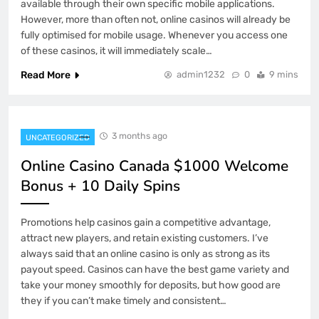
available through their own specific mobile applications.
However, more than often not, online casinos will already be
fully optimised for mobile usage. Whenever you access one
of these casinos, it will immediately scale…
Read More
admin1232
0
9 mins
3 months ago
UNCATEGORIZED
Online Casino Canada $1000 Welcome
Bonus + 10 Daily Spins
Promotions help casinos gain a competitive advantage,
attract new players, and retain existing customers. I’ve
always said that an online casino is only as strong as its
payout speed. Casinos can have the best game variety and
take your money smoothly for deposits, but how good are
they if you can’t make timely and consistent…