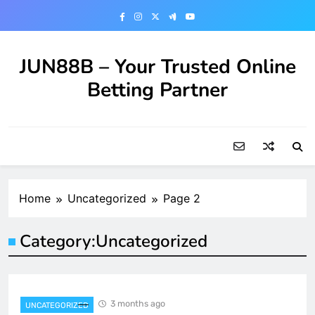
Skip
to
content
JUN88B – Your Trusted Online
Betting Partner
Home
Uncategorized
Page 2
Category:
Uncategorized
3 months ago
UNCATEGORIZED